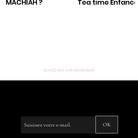
MACHIAH ?
Tea time Enfanc
Voir
Voir
SUIVEZ MOI SUR INSTAGRAM
“We are like Tea, we don't know
our own Strength until we're in
Hot Water” ...
Saisissez votre e-mail
OK
© 2023 by Name of Site. Created on
Editor X.