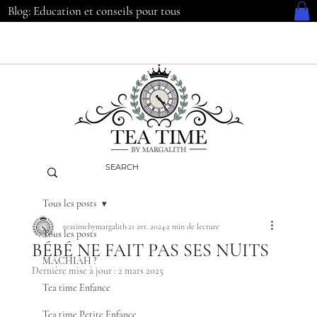
Blog: Education et conseils pour tous
Tous les posts
teatimebymargalith
21 avr. 2024
2 min de lecture
Tous les posts
BÉBÉ NE FAIT PAS SES NUITS
MACHIAH ?
Dernière mise à jour :
2 mars 2025
Tea time Enfance
Tea time Petite Enfance