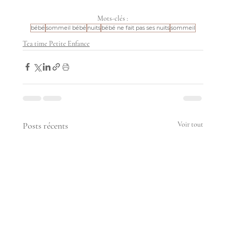
Mots-clés :
bébé
sommeil bébé
nuits
bébé ne fait pas ses nuits
sommeil
Tea time Petite Enfance
Posts récents
Voir tout