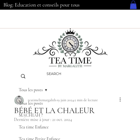
Blog: Education et conseils pour tous
Tous les posts
teatimebymargalith
19 juin 2024
2 min de lecture
Tous les posts
BÉBÉ ET LA CHALEUR
MACHIAH ?
Dernière mise à jour :
21 oct. 2024
Tea time Enfance
Tea time Petite Enfance