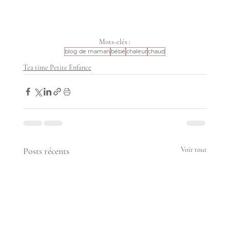
Mots-clés :
blog de maman
bébé
chaleur
chaud
Tea time Petite Enfance
Posts récents
Voir tout