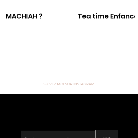
LE NOIR TOTAL POUR LA SIESTE DE
MACHIAH ?
Tea time Enfanc
MON BEBE ?
Voir
Voir
SUIVEZ MOI SUR INSTAGRAM
“We are like Tea, we don't know
our own Strength until we're in
Hot Water” ...
Saisissez votre e-mail