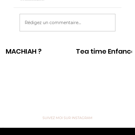
Rédigez un commentaire...
PIPI DANS LE POT CACA NON
MACHIAH ?
Tea time Enfanc
Voir
Voir
SUIVEZ MOI SUR INSTAGRAM
“We are like Tea, we don't know