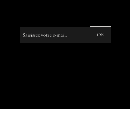
our own Strength until we're in
Hot Water” ...
Saisissez votre e-mail
OK
© 2023 by Name of Site. Created on
Editor X.