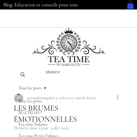
Blog: Education et conseils pour tous
Tous les posts
teatimebymargalith
31 août 2025
1 min de lecture
Tous les posts
LES BRUMES
MACHIAH ?
ÉMOTIONNELLES
Tea time Enfance
Dernière mise à jour :
4 déc. 2025
Tea time Petite Enfance