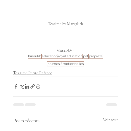
Teatime by Margalith
Mots-clés :
hinoukh
éducation
royal education
pot
propreté
brumes émotionnelles
Tea time Petite Enfance
Posts récents
Voir tout