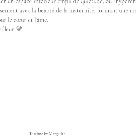
réer un espace intérieur empli de quiétude, où l'hyperém
sement avec la beauté de la maternité, formant une mé
ur le cœur et l'âme.
illeur 💜.
Teatime by Margalith