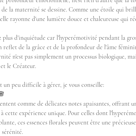
e profondeur émotionnelle, n'est rien d'autre que la to
é de la maternité se dessine. Comme une étoile qui brill
 elle rayonne d'une lumière douce et chaleureuse qui ré
plus d'inquiétude car l'hyperémotivité pendant la gros
reflet de la grâce et de la profondeur de l'âme féminin
rnité n'est pas simplement un processus biologique, ma
et le Créateur. 
 un peu difficile à gérer, je vous conseille: 
🌸
sentent comme de délicates notes apaisantes, offrant u
 cette expérience unique. Pour celles dont l'hyperémo
lante, ces essences florales peuvent être une précieuse 
 sérénité.