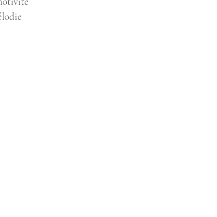
otivité 
lodie 