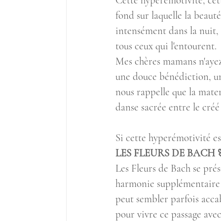
Cette hyperémotivité, cett
fond sur laquelle la beaut
intensément dans la nuit,
tous ceux qui l'entourent.
Mes chères mamans n'ayez 
une douce bénédiction, un 
nous rappelle que la mate
danse sacrée entre le créé 
Si cette hyperémotivité est
LES FLEURS DE BACH 
Les Fleurs de Bach se pré
harmonie supplémentaire à
peut sembler parfois accab
pour vivre ce passage avec