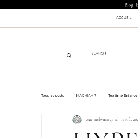
Blog: 
ACCUEIL
Tous les posts
MACHIAH ?
Tea time Enfance
teatimebymargalith
13 août 20
Vers une vie pleine de sens