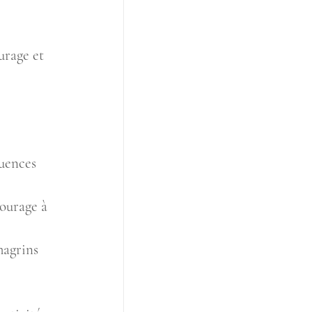
urage et 
luences 
ourage à 
hagrins 