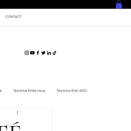
CONTACT
ce
Tea time Entre nous
Tea time Entr' ADO