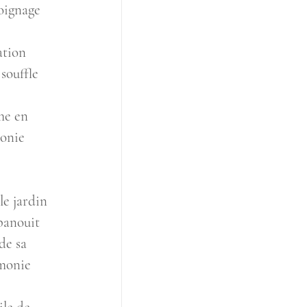
oignage 
ation 
souffle 
me en 
onie 
le jardin 
panouit 
de sa 
rmonie 