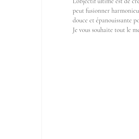
L'objectif ultime est de c
peut fusionner harmonieu
douce et épanouissante po
Je vous souhaite tout le me