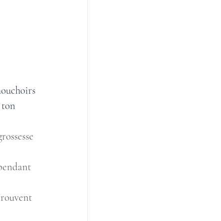
mouchoirs 
 ton 
rossesse 
 pendant 
trouvent 