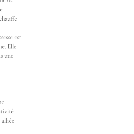
ile de 
e 
chauffe 
sesse est 
e. Elle 
is une 
ne 
tivité 
alliée 