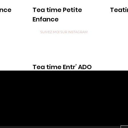
ance
Tea time Petite
Teat
Enfance
Voir
SUIVEZ MOI SUR INSTAGRAM
Tea time Entr' ADO
Voir
are like Tea, we don't know our own Strength un
 in Hot Water” ...
z votre e-mail