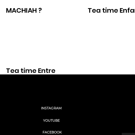
MACHIAH ?
Tea time Enf
Voir
Voir
Tea time Entre
nous
Voir
Social
INSTAGRAM
“We 
we're
YOUTUBE
Saisisse
FACEBOOK