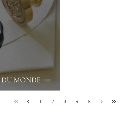
 DU MONDE
1
2
3
4
5