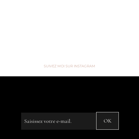
MACHIAH ?
Tea time Enfanc
Voir
Voir
SUIVEZ MOI SUR INSTAGRAM
“We are like Tea, we don't know
our own Strength until we're in
Hot Water” ...
Saisissez votre e-mail
OK
© 2023 by Name of Site. Created on
Editor X.