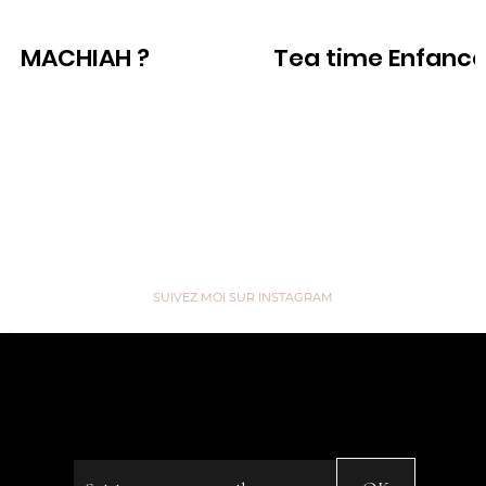
MACHIAH ?
Tea time Enfanc
Voir
Voir
SUIVEZ MOI SUR INSTAGRAM
“We are like Tea, we don't know
our own Strength until we're in
Hot Water” ...
Saisissez votre e-mail