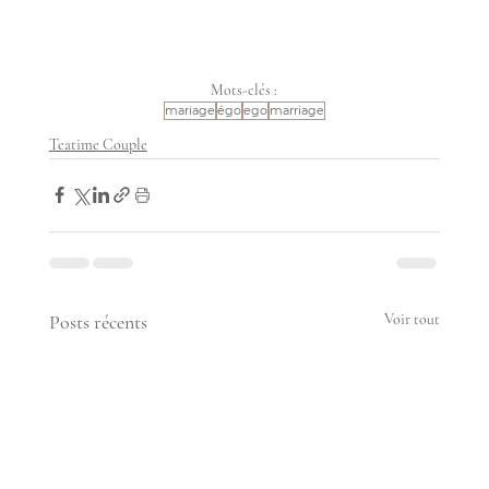
Mots-clés :
mariage
égo
ego
marriage
Teatime Couple
Posts récents
Voir tout