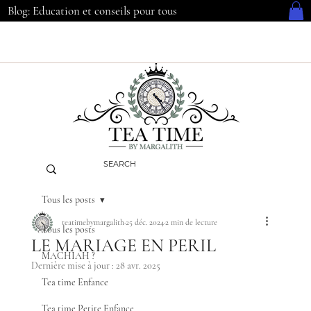
Blog: Education et conseils pour tous
Tous les posts
teatimebymargalith
25 déc. 2024
2 min de lecture
Tous les posts
LE MARIAGE EN PERIL
MACHIAH ?
Dernière mise à jour :
28 avr. 2025
Tea time Enfance
Tea time Petite Enfance