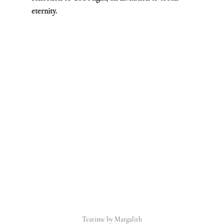
eternity.
Teatime by Margalith