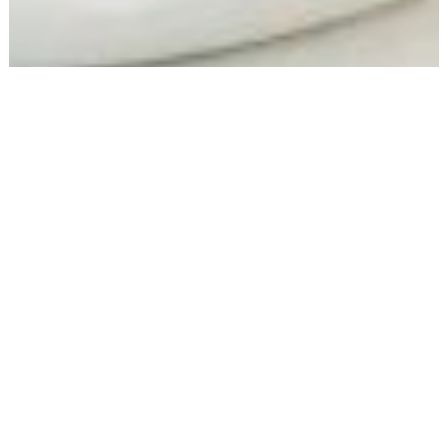
3 déc. 2019
3 min de lecture
LE BURNOUT C’EST MAGIQUE!
« -Bonjour Dr je n’en peux plus je suis crevée! J’ai des
vertiges, je n’ai plus de force. -Je pense que vous devez faire
un BurnOut tout...