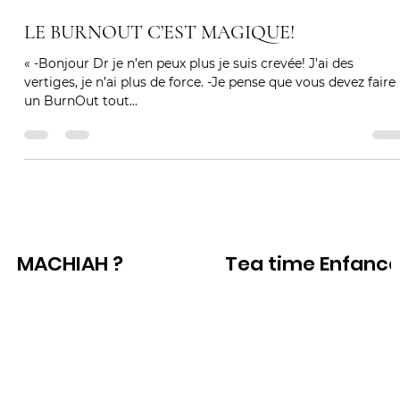
3 déc. 2019
3 min de lecture
LE BURNOUT C’EST MAGIQUE!
« -Bonjour Dr je n’en peux plus je suis crevée! J’ai des
vertiges, je n’ai plus de force. -Je pense que vous devez faire
un BurnOut tout...
MACHIAH ?
Tea time Enfanc
Voir
Voir