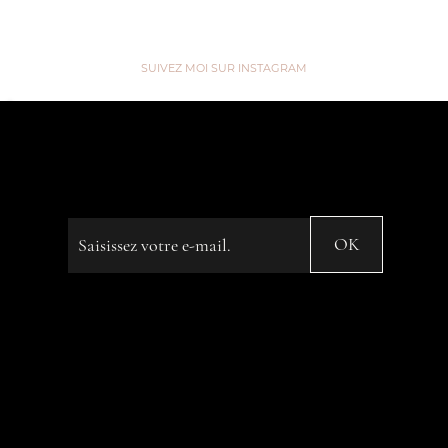
SUIVEZ MOI SUR INSTAGRAM
“We are like Tea, we don't know
our own Strength until we're in
Hot Water” ...
Saisissez votre e-mail
OK
© 2023 by Name of Site. Created on
Editor X.