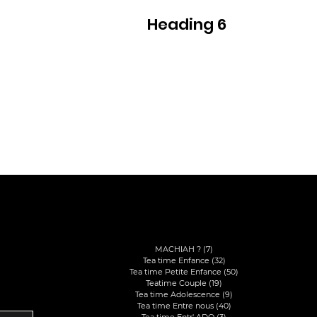
Heading 6
Voir
Catégories
MACHIAH ?
(7)
7 posts
til
Tea time Enfance
(32)
32 posts
Tea time Petite Enfance
(50)
50 posts
Teatime Couple
(19)
19 posts
Tea time Adolescence
(9)
9 posts
Tea time Entre nous
(40)
40 posts