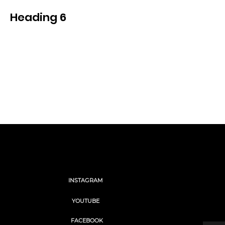
Heading 6
Voir
Social
INSTAGRAM
“We 
we're
YOUTUBE
Saisisse
FACEBOOK