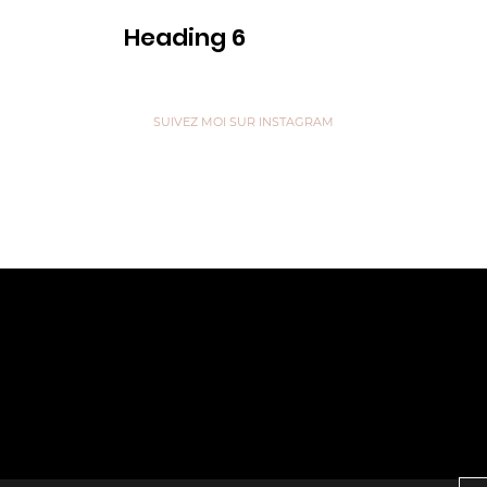
Heading 6
Voir
SUIVEZ MOI SUR INSTAGRAM
are like Tea, we don't know our own Strength un
 in Hot Water” ...
z votre e-mail