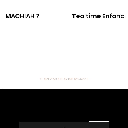
COLIQUES ET GAZS DU NOURRISSON
MACHIAH ?
Tea time Enfanc
Voir
Voir
SUIVEZ MOI SUR INSTAGRAM
“We are like Tea, we don't know
our own Strength until we're in
Hot Water” ...
Saisissez votre e-mail