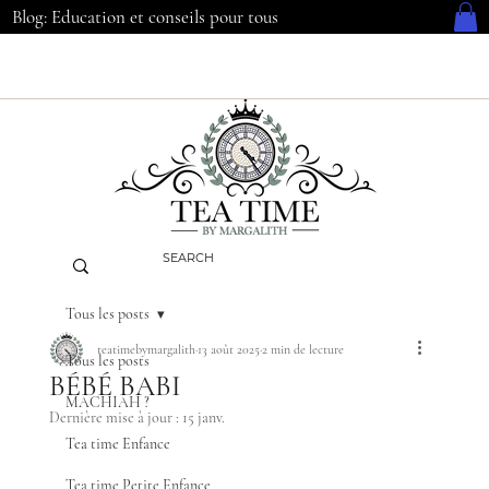
Blog: Education et conseils pour tous
Tous les posts
teatimebymargalith
13 août 2025
2 min de lecture
Tous les posts
BÉBÉ BABI
MACHIAH ?
Dernière mise à jour :
15 janv.
Tea time Enfance
Tea time Petite Enfance