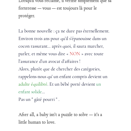
Lorsqu'il vous réclame, il vérifie simplement que sa 
forteresse — vous — est toujours là pour le 
protéger.
La bonne nouvelle : ça ne dure pas éternellement. 
Environ trois ans pour qu’il s’épanouisse dans un 
cocon rassurant… après quoi, il saura marcher, 
parler, et même vous dire « 
NON
 » avec toute 
l’assurance d’un avocat d’affaires !
Alors, plutôt que de chercher des catégories, 
rappelons-nous qu' un enfant compris devient un 
adulte équilibré
. Et un bébé porté devient 
un 
enfant solide
…
Pas un " gâté pourri " .
After all, a baby isn’t a puzzle to solve — it’s a 
little human to love.