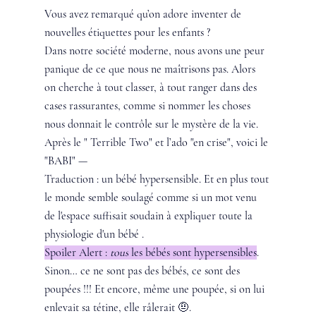
Vous avez remarqué qu’on adore inventer de 
nouvelles étiquettes pour les enfants ?
Dans notre société moderne, nous avons une peur 
panique de ce que nous ne maîtrisons pas. Alors 
on cherche à tout classer, à tout ranger dans des 
cases rassurantes, comme si nommer les choses 
nous donnait le contrôle sur le mystère de la vie.
Après le " Terrible Two" et l’ado "en crise", voici le 
"BABI" —
Traduction : un bébé hypersensible. Et en plus tout 
le monde semble soulagé comme si un mot venu 
de l'espace suffisait soudain à expliquer toute la 
physiologie d'un bébé .
Spoiler Alert : 
tous
 les bébés sont hypersensibles
.
Sinon… ce ne sont pas des bébés, ce sont des 
poupées !!! Et encore, même une poupée, si on lui 
enlevait sa tétine, elle râlerait 🤨. 