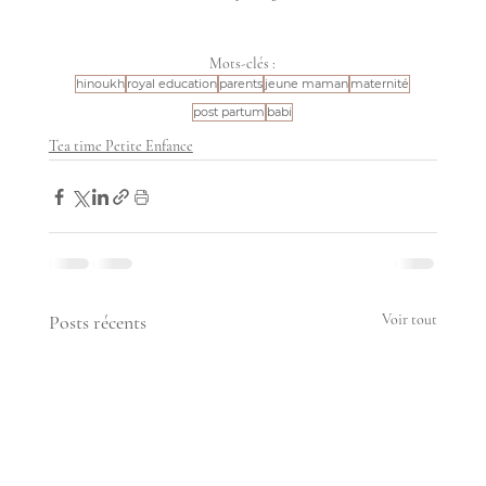
Mots-clés :
hinoukh
royal education
parents
jeune maman
maternité
post partum
babi
Tea time Petite Enfance
Posts récents
Voir tout