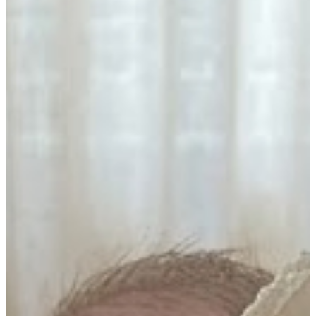
7 juin
3 min de lecture
MON ENFANT HURLE
Ton enfant hurle, s’énerve ou semble impossible à calmer ?
Avant de penser aux étiquettes ou aux diagnostics, prenez u
instant pour regarder son environnement, ses peurs et ce
qu’il vit réellement. Une réflexion simple et humaine pour
mieux comprendre ce qui se cache derrière les cris.