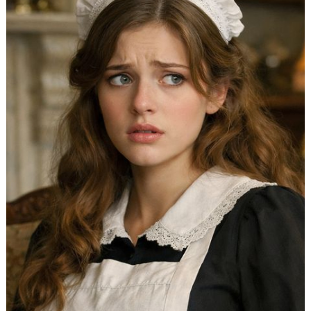
28 avr.
3 min de lecture
LES MAINS DE BÉBÉ NE SONT PAS UN
DÉTAIL
Empêcher un nourrisson d’utiliser ses mains en les
enveloppant ou en les “emmitouflant”, même avec une
bonne intention, peut freiner le processus naturel de
développement. Observer ses mains, c’est déjà comprendre
son besoin profond de liberté et de construction.