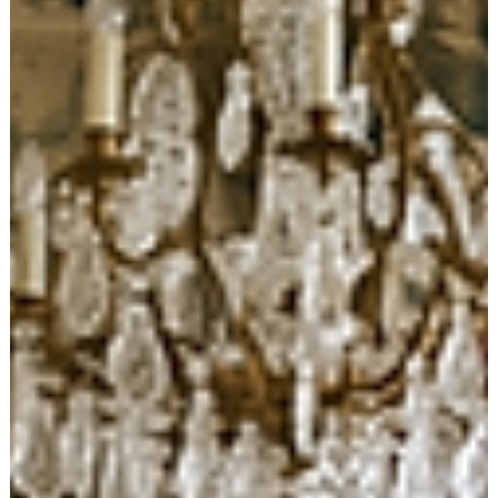
arrêtait de chercher le coupable pour trouver de vraies
réponses ?Tous les soirs, c’est le même scénario : votre
enfant de deux ans ne dort pas . La première coupable
désignée ? Vous, évidemment ! C’est tellement plus facile...
Pourtant, la solution ne se cache ni dans les contes de fées, 
dans la culpabilité. Et si le secret de ses réveils nocturnes se
trouvait là où vous n'avez encore jamais regardé ?