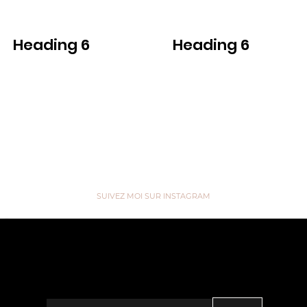
Heading 6
Heading 6
Voir
Voir
SUIVEZ MOI SUR INSTAGRAM
“We are like Tea, we don't know
our own Strength until we're in
Hot Water” ...