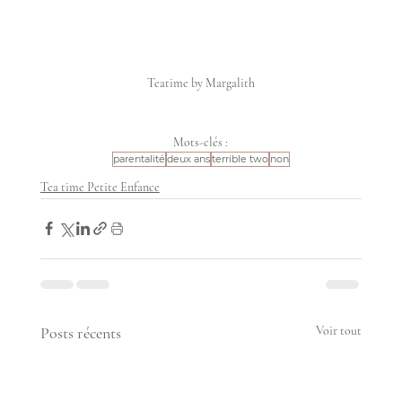
Teatime by Margalith
Mots-clés :
parentalité
deux ans
terrible two
non
Tea time Petite Enfance
Posts récents
Voir tout