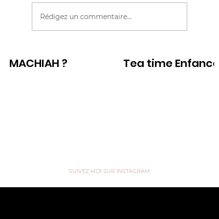
Rédigez un commentaire...
DEUX ANS PLEINS DE CAPRICES
MACHIAH ?
Tea time Enfanc
Voir
Voir
SUIVEZ MOI SUR INSTAGRAM
“We are like Tea, we don't know
our own Strength until we're in