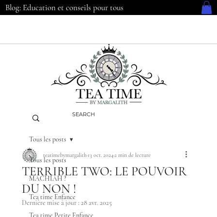
Blog: Education et conseils pour tous
Tous les posts
teatimebymargalith
13 oct. 2024
2 min de lecture
Tous les posts
TERRIBLE TWO: LE POUVOIR
MACHIAH ?
DU NON !
Tea time Enfance
Dernière mise à jour :
28 avr. 2025
Tea time Petite Enfance