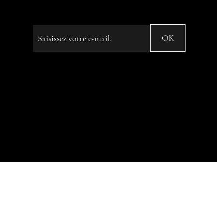
Hot Water” ...
Saisissez votre e-mail
OK
© 2023 by Name of Site. Created on
Editor X.