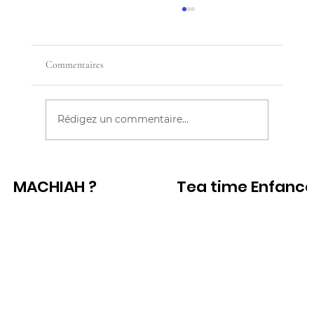
Commentaires
Rédigez un commentaire...
CES FEMMES QUI REFUSENT D'ETRE
MACHIAH ?
Tea time Enfanc
GRAND MÈRE
Voir
Voir