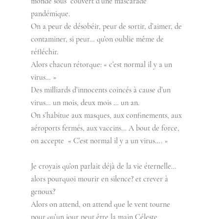
monde sous  couvert d’une mascarade 
pandémique. 
On a peur de désobéir, peur de sortir, d’aimer, de 
contaminer, si peur… qu’on oublie même de 
réfléchir. 
Alors chacun rétorque: « c’est normal il y a un 
virus… »  
Des milliards d’innocents coincés à cause d’un 
virus… un mois, deux mois … un an.  
On s’habitue aux masques, aux confinements, aux 
aéroports fermés, aux vaccins… A bout de force, 
on accepte  « C’est normal il y a un virus…. » 
Je croyais qu’on parlait déjà de la vie éternelle… 
alors pourquoi mourir en silence? et crever à 
genoux? 
Alors on attend, on attend que le vent tourne 
pour qu’un jour peut être la main Céleste 