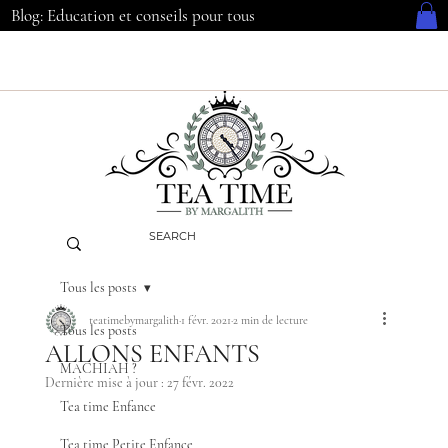
Blog: Education et conseils pour tous
Tous les posts
teatimebymargalith
1 févr. 2021
2 min de lecture
Tous les posts
ALLONS ENFANTS
MACHIAH ?
Dernière mise à jour :
27 févr. 2022
Tea time Enfance
Tea time Petite Enfance