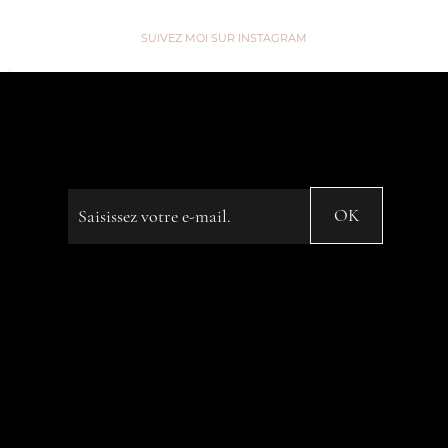
SUIVEZ MOI SUR INSTAGRAM
“We are like Tea, we don't know
our own Strength until we're in
Hot Water” ...
Saisissez votre e-mail
OK
© 2023 by Name of Site. Created on
Editor X.