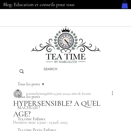
Blog: Education et conseils pour tous
Tous les posts
teatimebymargalith
14 juin 2024
2 min de lecture
Tous les posts
HYPERSENSIBLE? A QUEL
MACHIAH ?
AGE?
Tea time Enfance
Dernière mise à jour :
23 juil. 2025
Tea time Petite Enfance