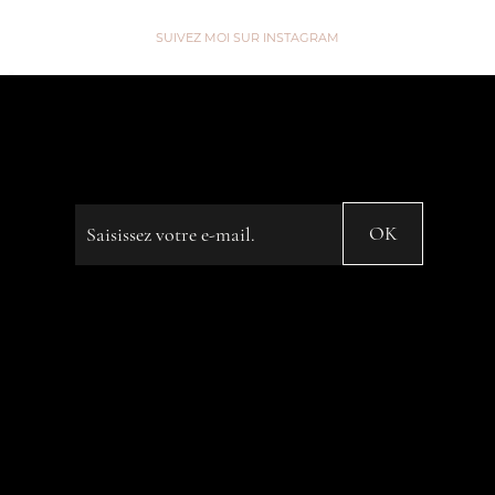
SUIVEZ MOI SUR INSTAGRAM
“We are like Tea, we don't know
our own Strength until we're in
Hot Water” ...
Saisissez votre e-mail
OK
© 2023 by Name of Site. Created on
Editor X.