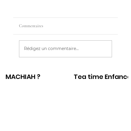
Commentaires
Rédigez un commentaire...
MACHIAH ?
Tea time Enfanc
DANS LA TÊTE D'UN HYPERSENSIBLE
Voir
Voir