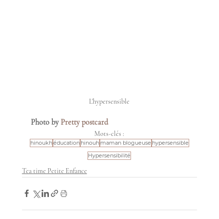
L'hypersensible
Photo by 
Pretty postcard
Mots-clés :
hinoukh
éducation
hinouh
maman blogueuse
hypersensible
Hypersensibilité
Tea time Petite Enfance