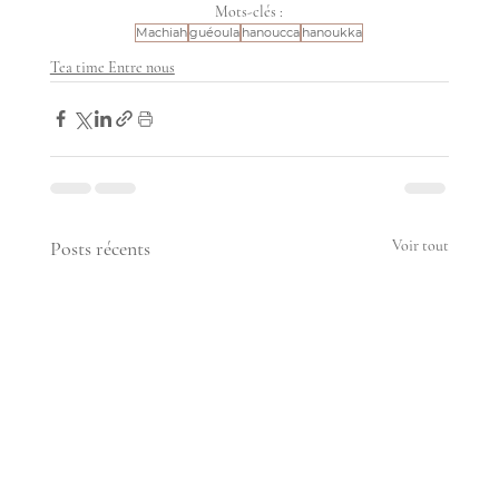
Mots-clés :
Machiah
guéoula
hanoucca
hanoukka
Tea time Entre nous
Posts récents
Voir tout