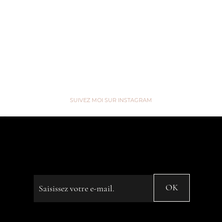
Voir
Voir
SUIVEZ MOI SUR INSTAGRAM
“We are like Tea, we don't know
our own Strength until we're in
Hot Water” ...
Saisissez votre e-mail
OK
© 2023 by Name of Site. Created on
Editor X.