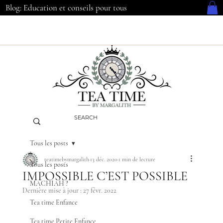
Blog: Education et conseils pour tous
Tous les posts
teatimebymargalith
13 déc. 2020
1 min de lecture
Tous les posts
IMPOSSIBLE C’EST POSSIBLE
MACHIAH ?
Dernière mise à jour :
27 févr. 2022
Tea time Enfance
Tea time Petite Enfance