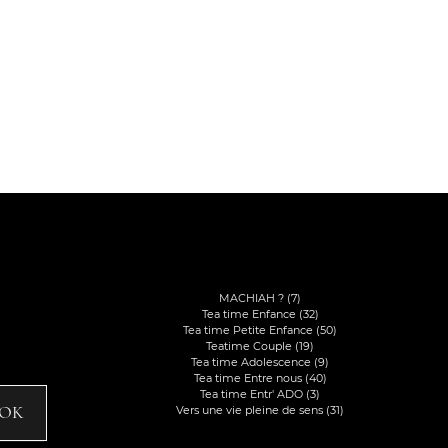
Voir
Catégories
MACHIAH ?
(7)
7 posts
til
Tea time Enfance
(32)
32 posts
Tea time Petite Enfance
(50)
50 posts
Teatime Couple
(19)
19 posts
Tea time Adolescence
(9)
9 posts
Tea time Entre nous
(40)
40 posts
Tea time Entr' ADO
(3)
3 posts
OK
Vers une vie pleine de sens
(31)
31 posts