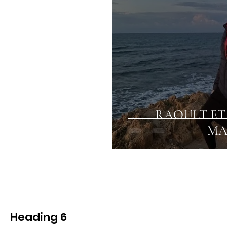
RAOULT ET
MA
Heading 6