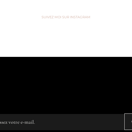
Voir
SUIVEZ MOI SUR INSTAGRAM
are like Tea, we don't know our own Strength un
 in Hot Water” ...
z votre e-mail
ated on
Editor X.