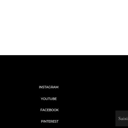
Voir
Social
INSTAGRAM
“We 
we're
YOUTUBE
Saisisse
FACEBOOK
© 2023 by Name of Site. Cre
PINTEREST