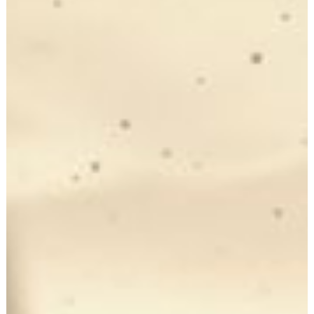
19 mars
3 min de lecture
ECOUTER MES PARENTS OU MON
CONJOINT : quel est le bon choix ?
Comment choisir entre ses parents et son conjoint ? Entre
culpabilité, tensions et peur de blesser, beaucoup pensent
devoir choisir. Pourtant, la Torah enseigne autre chose : non
pas trancher, mais créer un équilibre entre amour du
conjoint, respect des parents et paix du foyer .