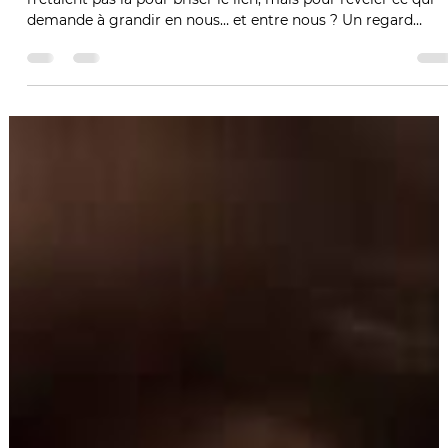
29 mars
4 min de lecture
POURQUOI LES DISPUTES NOUS FONT
ELLES SI PEUR ?
Pourquoi les disputes nous font-elles si peur ? Et si elles
n’étaient pas là pour briser le lien, mais pour révéler ce qui
demande à grandir en nous… et entre nous ? Un regard
profond et apaisé pour transformer les tensions en chemin
d’élévation.