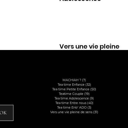
Vers une vie pleine
de sens
Voir
Catégories
MACHIAH ?
(7)
7 posts
til
Tea time Enfance
(32)
32 posts
Tea time Petite Enfance
(50)
50 posts
Teatime Couple
(19)
19 posts
Tea time Adolescence
(9)
9 posts
Tea time Entre nous
(40)
40 posts
Tea time Entr' ADO
(3)
3 posts
OK
Vers une vie pleine de sens
(31)
31 posts