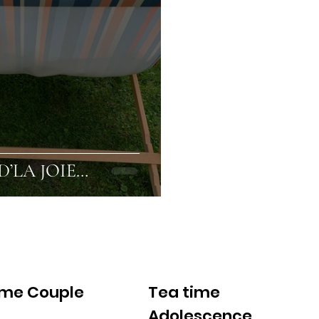
 D’LA JOIE…
ime Couple
Tea time
Adolescence
Voir
Voir