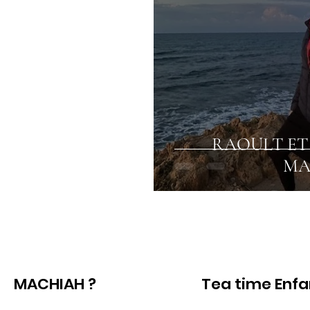
RAOULT ET
MA
MACHIAH ?
Tea time Enf
Voir
Voir