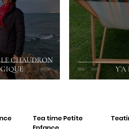
 LE CHAUDRON
GIQUE
Y’A
ance
Tea time Petite
Teat
Enfance
Voir