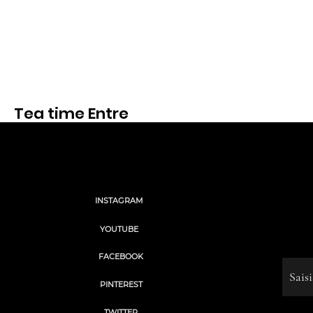
Tea time Entre
nous
Voir
Social
INSTAGRAM
“We 
we're
YOUTUBE
Saisisse
FACEBOOK
© 2023 by Name of Site. Cre
PINTEREST
TWITTER