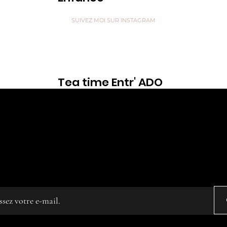
SUIVEZ MOI SUR INSTAGRAM
Tea time Entr' ADO
Voir
are like Tea, we don't know our own Strength un
 in Hot Water” ...
z votre e-mail
ated on
Editor X.