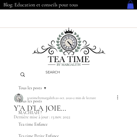
Blog: Education et conseils pour tous
Tous les posts
teatimebymargalith
20 oct. 2020
2 min de lecture
Tous les posts
Y’A D’LA JOIE…
MACHIAH ?
Dernière mise à jour :
13 nov. 2022
Tea time Enfance
Tea time Petite Enfance