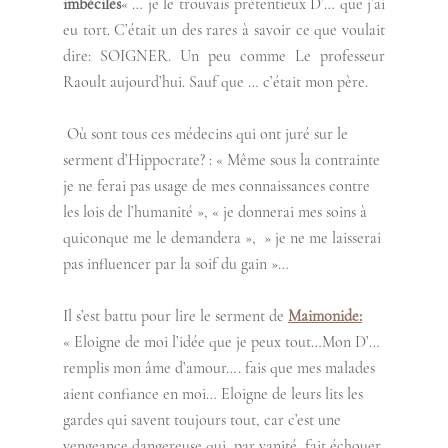
imbéciles
« … je le trouvais prétentieux D’… que j’ai 
eu tort. C’était un des rares à savoir ce que voulait 
dire: SOIGNER. Un peu comme Le professeur 
Raoult aujourd’hui. Sauf que … c’était mon père. 
 Où sont tous ces médecins qui ont juré sur le 
serment d’Hippocrate? : « Même sous la contrainte 
je ne ferai pas usage de mes connaissances contre 
les lois de l’humanité », « je donnerai mes soins à 
quiconque me le demandera »,  » je ne me laisserai 
pas influencer par la soif du gain »… 
Il s’est battu pour lire le serment de 
Maimonide:
« Eloigne de moi l’idée que je peux tout…Mon D’… 
remplis mon âme d’amour…. fais que mes malades 
aient confiance en moi… Eloigne de leurs lits les 
gardes qui savent toujours tout, car c’est une 
vengeance dangereuse qui, par vanité, fait échouer 