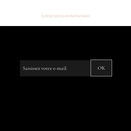
SUIVEZ MOI SUR INSTAGRAM
“We are like Tea, we don't know
our own Strength until we're in
Hot Water” ...
Saisissez votre e-mail
OK
© 2023 by Name of Site. Created on
Editor X.