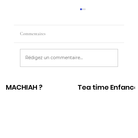
Commentaires
Rédigez un commentaire...
CES FEMMES QUI REFUSENT D'ETRE
MACHIAH ?
Tea time Enfanc
GRAND MÈRE
Voir
Voir