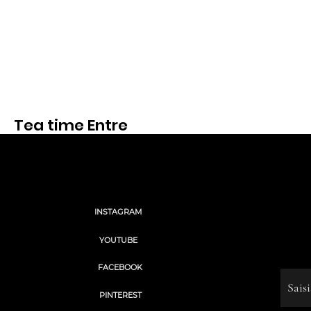
Voir
Voir
Tea time Entre
nous
Voir
Social
INSTAGRAM
“We 
we're
YOUTUBE
Saisisse
FACEBOOK
© 2023 by Name of Site. Cre
PINTEREST