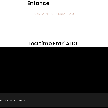
Enfance
Voir
SUIVEZ MOI SUR INSTAGRAM
Tea time Entr' ADO
Voir
are like Tea, we don't know our own Strength un
 in Hot Water” ...
z votre e-mail
ated on
Editor X.