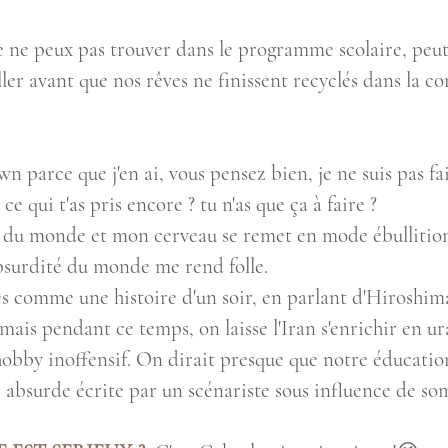
je ne peux pas trouver dans le programme scolaire, peut
ller avant que nos rêves ne finissent recyclés dans la cor
parce que j'en ai, vous pensez bien, je ne suis pas fai
 ce qui t'as pris encore ? tu n'as que ça à faire ? 
s du monde et mon cerveau se remet en mode ébullition 
absurdité du monde me rend folle.
es comme une histoire d'un soir, en parlant d'Hirosh
mais pendant ce temps, on laisse l'Iran s'enrichir en u
 hobby inoffensif. On dirait presque que notre éducatio
absurde écrite par un scénariste sous influence de som