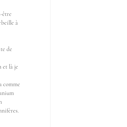
-être 
beille à 
te de 
et là je 
ima comme 
ranium 
n 
nifères.