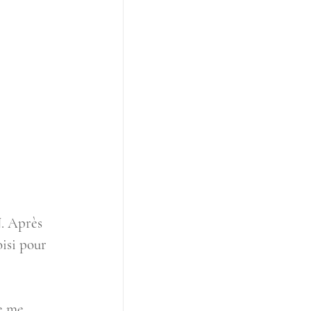
 Après 
oisi pour 
e me 