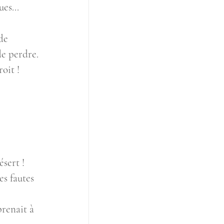
es...
de 
 de perdre.
roit !
ésert !
s fautes 
renait à 