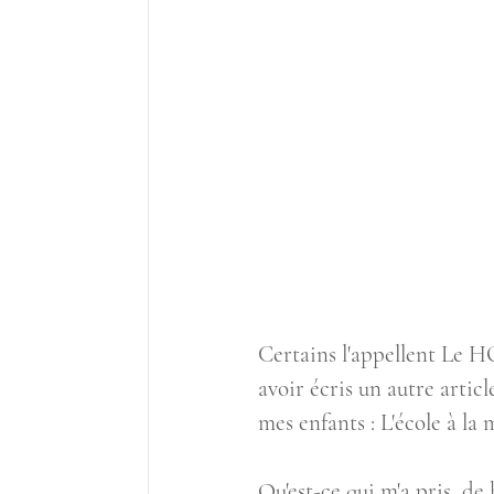
Certains l'appellent L
avoir écris un autre article
mes enfants : L'école à la
Qu'est-ce qui m'a pris, d