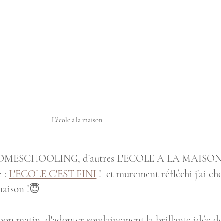
L'école à la maison
e HOMESCHOOLING, d'autres L'ECOLE A LA MAISON.
 : 
L'ECOLE C'EST FINI
 !  et murement réfléchi j'ai ch
 maison !😇
e bon matin, d'adopter soudainement la brillante idée d