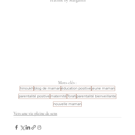
Teatime by Margalith
Mots-clés :
hinoukh
blog de maman
éducation positive
jeune maman
parentalité positive
maternité
Torah
parentalité bienveillante
nouvelle maman
Vers une vie pleine de sens