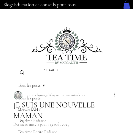
Blog: Education et conseils pour tous
Tous les posts
teatimebymargalith
3 oct. 2023
3 min de lecture
Tous les posts
JE SUIS UNE NOUVELLE
MACHIAH ?
MAMAN
Tea time Enfance
Dernière mise à jour :
13 août 2025
Tea time Petite Enfance