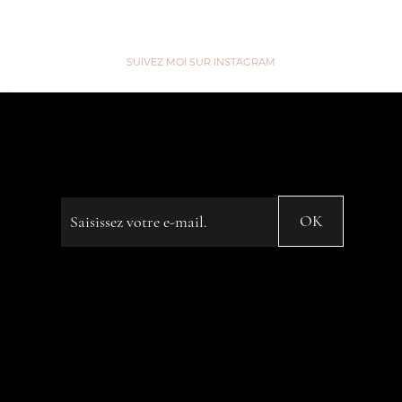
SUIVEZ MOI SUR INSTAGRAM
“We are like Tea, we don't know
our own Strength until we're in
Hot Water” ...
Saisissez votre e-mail
OK
© 2023 by Name of Site. Created on
Editor X.