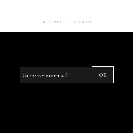
SUIVEZ MOI SUR INSTAGRAM
“We are like Tea, we don't know
our own Strength until we're in
Hot Water” ...
Saisissez votre e-mail
OK
© 2023 by Name of Site. Created on
Editor X.