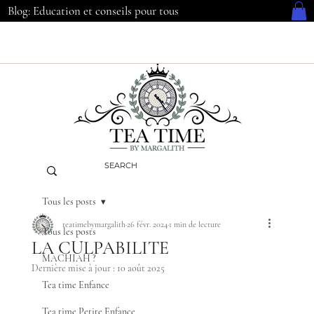
Blog: Education et conseils pour tous
Tous les posts
teatimebymargalith
26 févr. 2024
1 min de lecture
Tous les posts
LA CULPABILITE
MACHIAH ?
Dernière mise à jour :
10 août 2025
Tea time Enfance
Tea time Petite Enfance