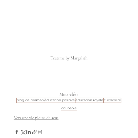
Teatime by Margalith
Mots-clés :
blog de maman
éducation positive
éducation royale
culpabilité
coupable
Vers une vie pleine de sens