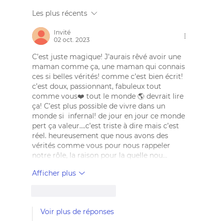
Les plus récents
THE ROYAL EDUCATION C'EST QUOI ?
Invité
02 oct. 2023
C’est juste magique! J’aurais rêvé avoir une 
maman comme ça, une maman qui connais 
ces si belles vérités! comme c’est bien écrit! 
c’est doux, passionnant, fabuleux tout 
comme vous❤️ tout le monde 🌎 devrait lire 
ça! C’est plus possible de vivre dans un 
monde si  infernal! de jour en jour ce monde 
pert ça valeur….c’est triste à dire mais c’est 
réel. heureusement que nous avons des 
vérités comme vous pour nous rappeler 
notre rôle, la raison pour la quelle nou…
Afficher plus
J'aime
Répondre
Voir plus de réponses