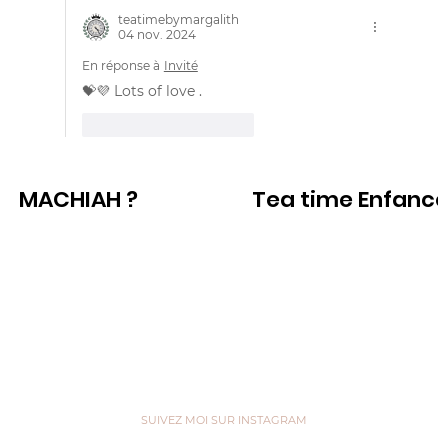
teatimebymargalith
04 nov. 2024
En réponse à
Invité
💝💜 Lots of love .
J'aime
Répondre
MACHIAH ?
Tea time Enfanc
Voir
Voir
SUIVEZ MOI SUR INSTAGRAM