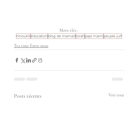
Mots-clés :
hinoukh
éducation
blog de maman
torah
papi mami
peuple juif
Tea time Entre nous
Posts récents
Voir tout