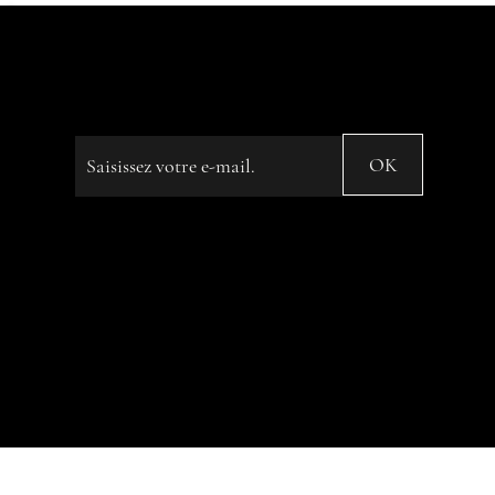
“We are like Tea, we don't know
our own Strength until we're in
Hot Water” ...
Saisissez votre e-mail
OK
© 2023 by Name of Site. Created on
Editor X.