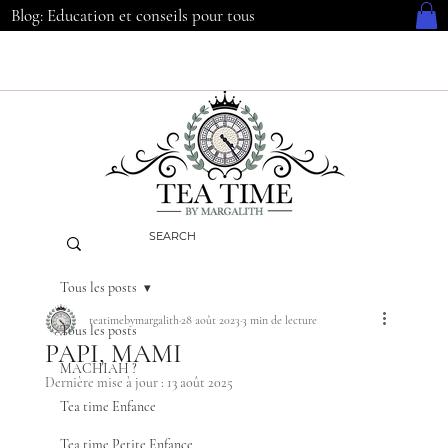
Blog: Education et conseils pour tous
Tous les posts
teatimebymargalith
28 août 2023
3 min de lecture
Tous les posts
PAPI, MAMI
MACHIAH ?
Dernière mise à jour :
13 août 2025
Tea time Enfance
Tea time Petite Enfance