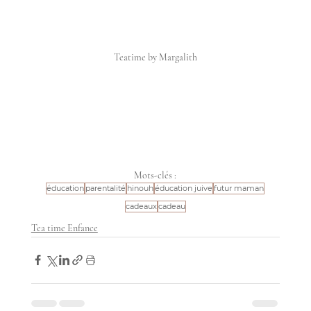
Teatime by Margalith
Mots-clés :
éducation
parentalité
hinouh
éducation juive
futur maman
cadeaux
cadeau
Tea time Enfance