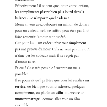
Effectivement ! il se peut que, pour votre  enfant, 
les compliments pèsent bien plus lourd dans la 
balance que n'importe quel cadeau
 ! 
Même si vous avez déboursé un million de dollars 
pour un cadeau, cela ne suffira peut-être pas à lui 
faire ressentir l'amour tant espéré. 
Car pour lui ... 
un cadeau n'est tout simplement 
pas une preuve d'amour. 
Celà ne veut pas dire qu'il 
n'aime pas les cadeaux mais il ne reçoit pas 
d'amour avec. 
Et oui ! C'est très possible ! surprenant mais... 
possible!
Il se pourrait qu'il préfère que vous lui rendiez un 
service
, ou bien que vous lui adressez quelques 
compliments
, ou plutôt un 
câlin
  ou encore un 
moment partagé
 , comme aller voir un film 
ensemble .