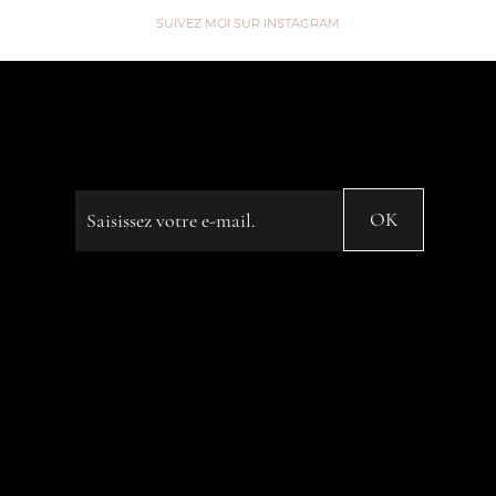
SUIVEZ MOI SUR INSTAGRAM
“We are like Tea, we don't know
our own Strength until we're in
Hot Water” ...
Saisissez votre e-mail
OK
© 2023 by Name of Site. Created on
Editor X.