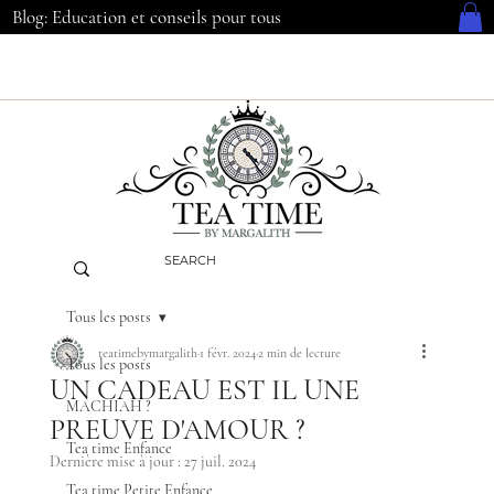
Blog: Education et conseils pour tous
Tous les posts
teatimebymargalith
1 févr. 2024
2 min de lecture
Tous les posts
UN CADEAU EST IL UNE
MACHIAH ?
PREUVE D'AMOUR ?
Tea time Enfance
Dernière mise à jour :
27 juil. 2024
Tea time Petite Enfance