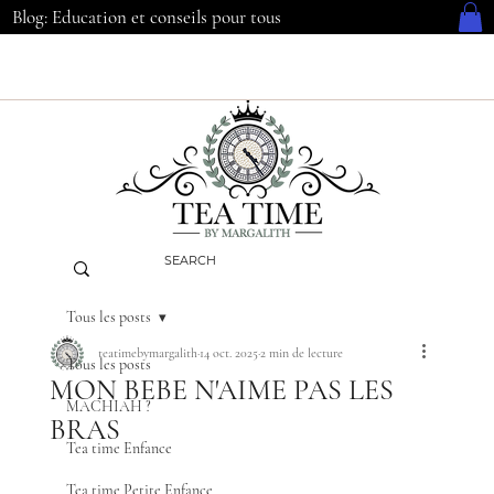
Blog: Education et conseils pour tous
Tous les posts
teatimebymargalith
14 oct. 2025
2 min de lecture
Tous les posts
MON BEBE N'AIME PAS LES
MACHIAH ?
BRAS
Tea time Enfance
Tea time Petite Enfance