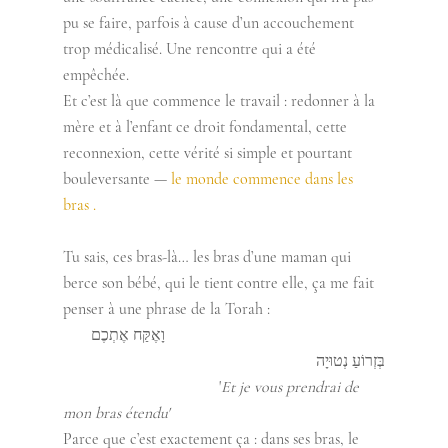
pu se faire, parfois à cause d’un accouchement 
trop médicalisé. Une rencontre qui a été 
empêchée.
Et c’est là que commence le travail : redonner à la 
mère et à l’enfant ce droit fondamental, cette 
reconnexion, cette vérité si simple et pourtant 
bouleversante — 
le monde commence dans les 
bras .
Tu sais, ces bras-là… les bras d’une maman qui 
berce son bébé, qui le tient contre elle, ça me fait 
penser à une phrase de la Torah :
                                                       וָאֶקַּח אֶתְכֶם 
בְּזְרוֹעַ נְטוּיָה   
                                       '
Et je vous prendrai de 
mon bras étendu'
Parce que c’est exactement ça : dans ses bras, le 