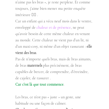
n’aime pas les bras », je reste perplexe. Et comme 
toujours, j’aime bien mener ma petite enquête 
intérieure 🕵🏻 .
Car un enfant qui a vécu neuf mois dans le ventre, 
enveloppé de
 chaleur et de présence
, ne peut 
qu’avoir besoin de cette même chaleur en venant 
au monde. Cette chaleur ne vient pas d’un lit, ni 
d’un maxi-cosy, ni même d’un objet rassurant : 
elle 
vient des bras
. 
Pas de n’importe quels bras, mais de bras aimants, 
de bras 
maternels
 plus précisément, de bras 
capables de bercer, de comprendre, d’étreindre, 
de cajoler, de rassurer . 
Car c’est là que tout commence
.
Les bras, ce n’est pas « juste » un geste, une 
habitude ou une façon de calmer. 