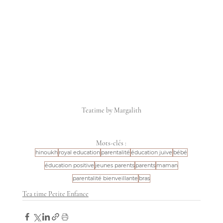
Teatime by Margalith
Mots-clés :
hinoukh
royal education
parentalité
éducation juive
bébé
éducation positive
jeunes parents
parents
maman
parentalité bienveillante
bras
Tea time Petite Enfance