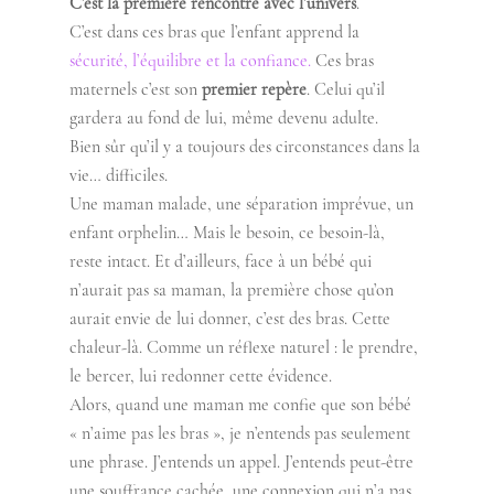
C’est la première rencontre avec l’univers
. 
C’est dans ces bras que l’enfant apprend la 
sécurité, l’équilibre et la confiance.
 Ces bras 
maternels c’est son 
premier repère
. Celui qu’il 
gardera au fond de lui, même devenu adulte.
Bien sûr qu’il y a toujours des circonstances dans la 
vie… difficiles.
Une maman malade, une séparation imprévue, un 
enfant orphelin… Mais le besoin, ce besoin-là, 
reste intact. Et d’ailleurs, face à un bébé qui 
n’aurait pas sa maman, la première chose qu’on 
aurait envie de lui donner, c’est des bras. Cette 
chaleur-là. Comme un réflexe naturel : le prendre, 
le bercer, lui redonner cette évidence.
Alors, quand une maman me confie que son bébé 
« n’aime pas les bras », je n’entends pas seulement 
une phrase. J’entends un appel. J’entends peut-être 
une souffrance cachée, une connexion qui n’a pas 