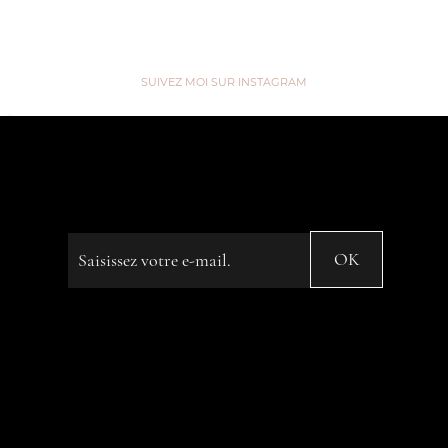
SUIVEZ MOI SUR INSTAGRAM
“We are like Tea, we don't know
our own Strength until we're in
Hot Water” ...
Saisissez votre e-mail
OK
© 2023 by Name of Site. Created on
Editor X.